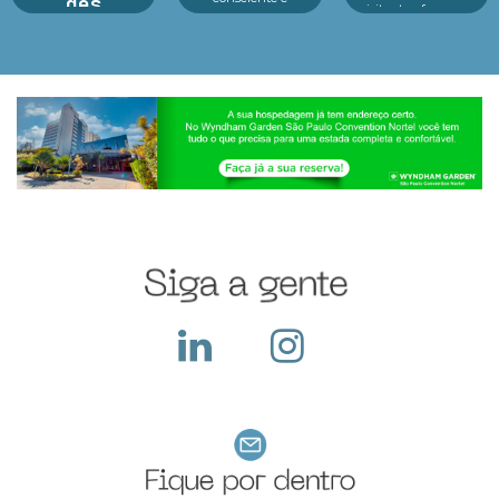
des
visitantes, fez o seu
tecnologia no centro
melhor durante o
dos principais
A preparação para a
evento e o que fazer
eventos As feiras de
Black Friday nas
dep...
negócios em 2025
feiras de negócios: é
estão revelando um
essencial para
cenário dinâmico e
potencializar vendas,
cheio de opor...
fortalecer parcerias e
atrair novos clientes
em um dos períodos...