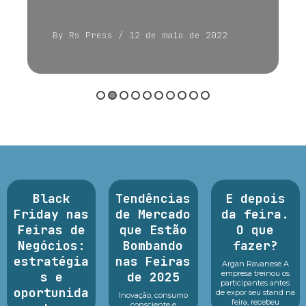
By Rs Press
/ 12 de maio de 2022
Black
Tendências
E depois
Friday nas
de Mercado
da feira.
Feiras de
que Estão
O que
Negócios:
Bombando
fazer?
estratégia
nas Feiras
Argan Ravanese A
empresa treinou os
s e
de 2025
participantes antes
oportunida
de expor seu stand na
Inovação, consumo
feira, recebeu
consciente e