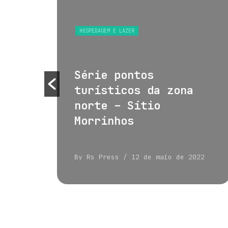
S
HOSPEDAGEM E LAZER
 e
Série pontos
turísticos da zona
norte – Sítio
Morrinhos
022
By Rs Press
/ 12 de maio de 2022