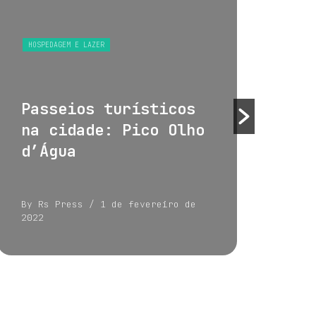
HOSPEDAGEM E LAZER
HOS
Passeios turísticos
Tu
na cidade: Pico Olho
su
d’Água
By Rs Press
/ 1 de fevereiro de
By 
2022
202