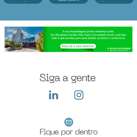
visitantes, fez o seu
de feiras de negócios
inovação em um só
melhor durante o
do Infofeiras
lugar.Reconhecido
evento e o que fazer
considera critérios
como o principal p...
dep...
estratég...