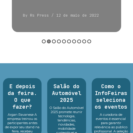
By Rs Press
/ 12 de maio de 2022
E depois
Salão do
Como o
da feira.
Automóvel
InfoFeiras
O que
2025
seleciona
fazer?
os eventos
O Salão do Automóvel
2025 promete reunir
Argan Ravanese A
A curadoria de
tecnologia,
empresa treinou os
eventos é essencial
tendências,
participantes antes
para garantir
novidades,
de expor seu stand na
relevância ao público
mobilidade
feira, recebeu
profissional. A seleção
sustentável e