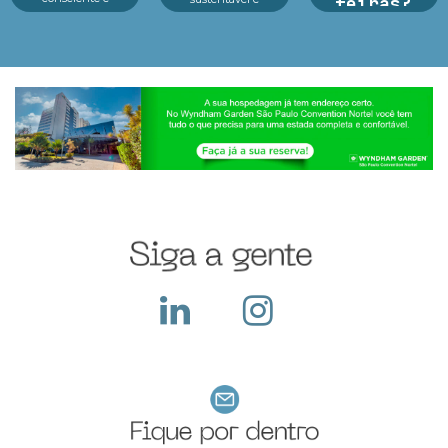
feiras?
tecnologia no centro
inovação em um só
dos principais
lugar.Reconhecido
Argan Ravanese
eventos As feiras de
como o principal p...
Durante o período da
negócios em 2025
feira a empresa
estão revelando um
recebe diversos
cenário dinâmico e
visitantes em seu
cheio de opor...
stand, apresenta seus
produtos e serviços,
ocorre a troca de
cartões e...