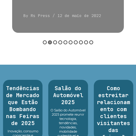
By Rs Press
/ 12 de maio de 2022
Tendências
Salão do
Como
de Mercado
Automóvel
estreitar
que Estão
2025
relacionam
Bombando
ento com
O Salão do Automóvel
2025 promete reunir
nas Feiras
clientes
tecnologia,
de 2025
visitantes
tendências,
novidades,
das
Inovação, consumo
mobilidade
consciente e
sustentável e