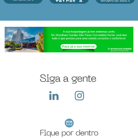
feiras e
tendências para o
tecnologia no centro
futuro das crianças
exposições
dos principais
Educação, tecnologia
eventos As feiras de
e consumidor infantil
Argan Ravanese
negócios em 2025
estão no centro d...
Sabemos que
estão revelando um
participar de uma
cenário dinâmico e
feira com exposição
cheio de opor...
exige um alto
investimento pois
além do custo com o
local, a empresa deve
construir seu sta...