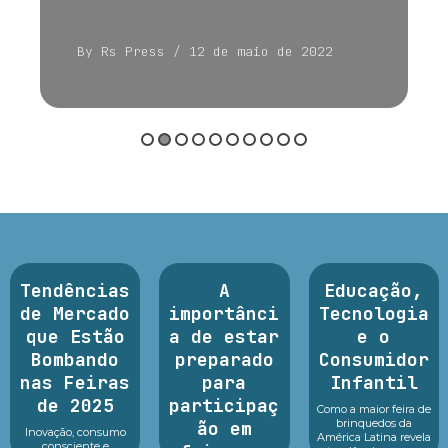
By Rs Press
/ 12 de maio de 2022
Tendências
A
Educação,
de Mercado
importânci
Tecnologia
que Estão
a de estar
e o
Bombando
preparado
Consumidor
nas Feiras
para
Infantil
de 2025
participaç
Como a maior feira de
brinquedos da
ão em
Inovação, consumo
América Latina revela
consciente e