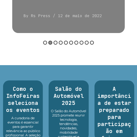
By Rs Press
/ 12 de maio de 2022
Como o
Salão do
A
InfoFeiras
Automóvel
importânci
seleciona
2025
a de estar
os eventos
preparado
O Salão do Automóvel
2025 promete reunir
para
A curadoria de
tecnologia,
eventos é essencial
participaç
tendências,
para garantir
novidades,
ão em
relevância ao público
mobilidade
profissional. A seleção
sustentável e