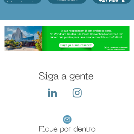
feiras e
de feiras de negócios
inovação em um só
do Infofeiras
exposições
lugar.Reconhecido
considera critérios
como o principal p...
estratég...
Argan Ravanese
Sabemos que
participar de uma
feira com exposição
exige um alto
investimento pois
além do custo com o
local, a empresa deve
construir seu sta...