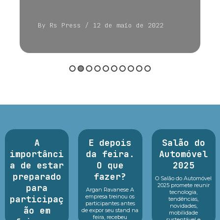
By Rs Press
/ 12 de maio de 2022
A
E depois
Salão do
importânci
da feira.
Automóvel
a de estar
O que
2025
preparado
fazer?
O Salão do Automóvel
2025 promete reunir
para
Argan Ravanese A
tecnologia,
empresa treinou os
participaç
tendências,
participantes antes
novidades,
ão em
de expor seu stand na
mobilidade
feira, recebeu
sustentável e