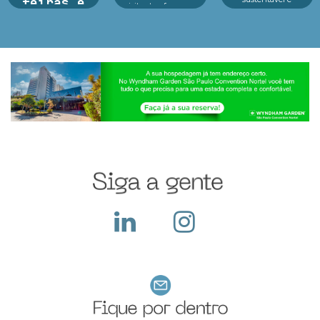
feiras e
visitantes, fez o seu
inovação em um só
exposições
melhor durante o
lugar.Reconhecido
evento e o que fazer
como o principal p...
dep...
Argan Ravanese
Sabemos que
participar de uma
feira com exposição
exige um alto
investimento pois
além do custo com o
local, a empresa deve
construir seu sta...