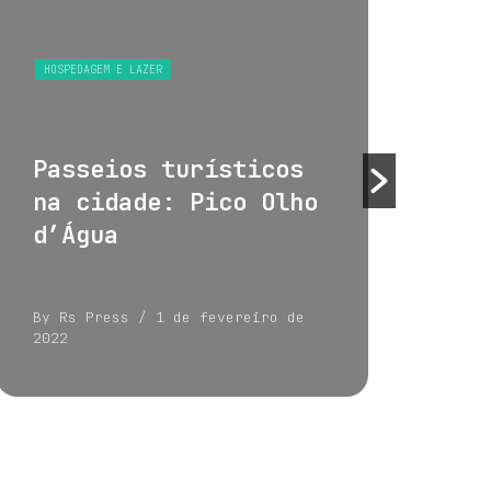
HOSPEDAGEM E LAZER
HOS
Passeios turísticos
Tu
na cidade: Pico Olho
su
d’Água
By Rs Press
/ 1 de fevereiro de
By 
2022
202