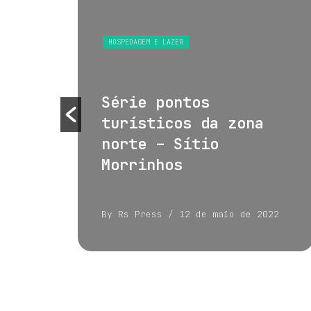
S
HOSPEDAGEM E LAZER
 e
Série pontos
turísticos da zona
norte – Sítio
Morrinhos
022
By Rs Press
/ 12 de maio de 2022